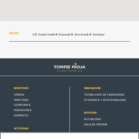
METRO
L-5
(Ciudad Lineal)
L-5
(Suanzes)
L-5
(Torre Arias)
L-5
(Canillejas)
NOSOTROS
INNOVACIÓN
ORIGEN
TECNOLOGÍA DE VANGUARDIA
IDENTIDAD
EFICIENCIA Y SOSTENIBILIDAD
CORPORATE
INVERSORES
NOTICIAS
CONTACTO
ACTUALIDAD
SALA DE PRENSA
ACTIVIDAD
OFICINAS
AVISO LEGAL