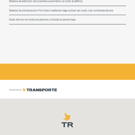
Sistema de extinción de incendios automático en todo el edificio
Sistema de climatización Frío-Calor mediante «viga activa» sin ruido y sin corrientes de aire
Suelo técnico en todas las plantas, incluida la planta baja
TRANSPORTE